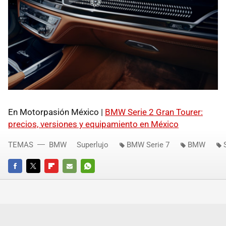
En Motorpasión México |
BMW Serie 2 Gran Tourer:
precios, versiones y equipamiento en México
TEMAS
BMW
Superlujo
BMW Serie 7
BMW
FACEBOOK
TWITTER
FLIPBOARD
E-
WHATSAPP
MAIL