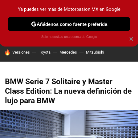
Ya puedes ver más de Motorpasion MX en Google
PRUEBAS
INDUSTRIA
HOY NO CIRCULA
LANZAMIEN
Añádenos como fuente preferida
Solo necesitas una cuenta de Google
×
HOY SE HABLA DE
Versiones
Toyota
Mercedes
Mitsubishi
BMW Serie 7 Solitaire y Master
Class Edition: La nueva definición de
lujo para BMW