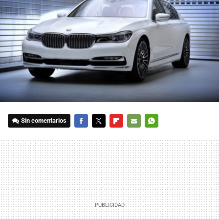
Sin comentarios
FACEBOOK
TWITTER
FLIPBOARD
E-
WHATSAPP
MAIL