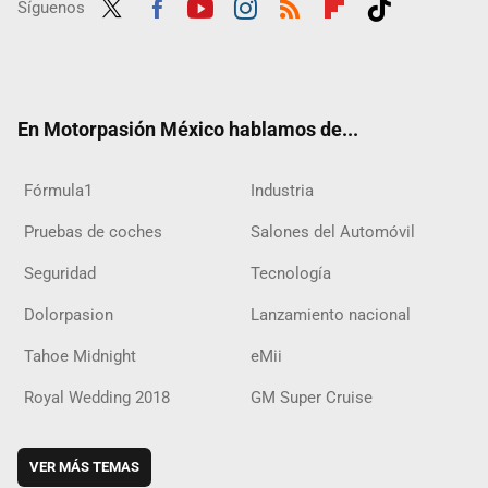
Síguenos
Twit
Fac
Yout
Inst
RSS
Flip
Tikt
ter
ebo
ube
agra
boar
ok
ok
m
d
En Motorpasión México hablamos de...
Fórmula1
Industria
Pruebas de coches
Salones del Automóvil
Seguridad
Tecnología
Dolorpasion
Lanzamiento nacional
Tahoe Midnight
eMii
Royal Wedding 2018
GM Super Cruise
VER MÁS TEMAS