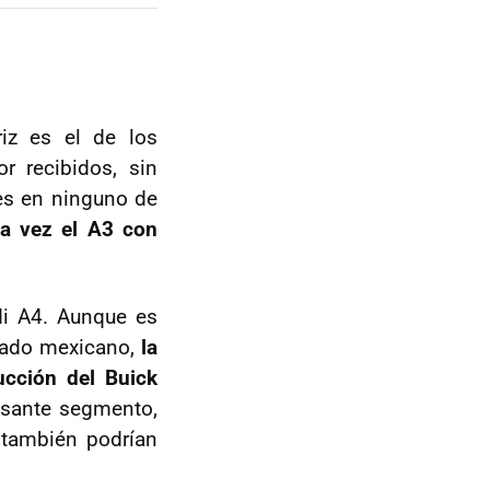
iz es el de los
r recibidos, sin
es en ninguno de
ra vez el A3 con
di A4. Aunque es
cado mexicano,
la
ucción del Buick
resante segmento,
también podrían