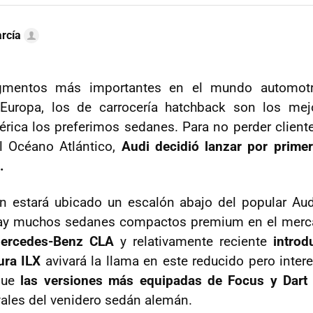
rcía
mentos más importantes en el mundo automotr
uropa, los de carrocería hatchback son los mejo
rica los preferimos sedanes. Para no perder client
l Océano Atlántico,
Audi decidió lanzar por prime
.
n estará ubicado un escalón abajo del popular Au
hay muchos sedanes compactos premium en el mer
Mercedes-Benz CLA
y relativamente reciente
introd
ura ILX
avivará la llama en este reducido pero inte
que
las versiones más equipadas de Focus y Dart
ivales del venidero sedán alemán.