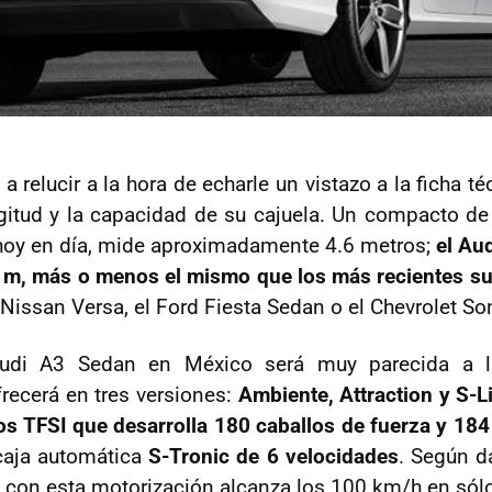
a relucir a la hora de echarle un vistazo a la ficha t
gitud y la capacidad de su cajuela. Un compacto de
oy en día, mide aproximadamente 4.6 metros;
el Au
6 m, más o menos el mismo que los más recientes 
 Nissan Versa, el Ford Fiesta Sedan o el Chevrolet So
Audi A3 Sedan en México será muy parecida a l
recerá en tres versiones:
Ambiente, Attraction y S-L
ros TFSI que desarrolla 180 caballos de fuerza y 184
caja automática
S-Tronic de 6 velocidades
. Según d
 con esta motorización alcanza los 100 km/h en só