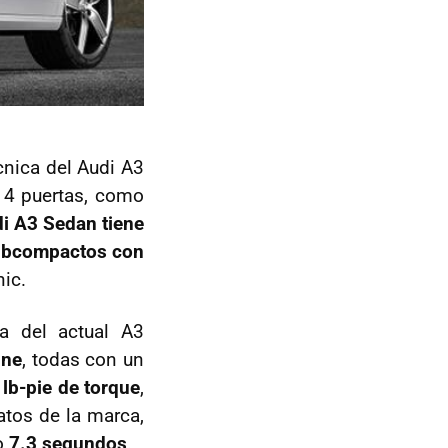
écnica del Audi A3
 4 puertas, como
di A3 Sedan tiene
subcompactos con
nic.
a del actual A3
ine
, todas con un
 lb-pie de torque
,
atos de la marca,
lo
7.3 segundos
.