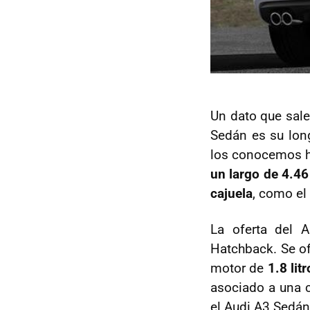
Un dato que sale 
Sedán es su lon
los conocemos h
un largo de 4.4
cajuela
, como el
La oferta del 
Hatchback. Se of
motor de
1.8 lit
asociado a una 
el Audi A3 Sedán