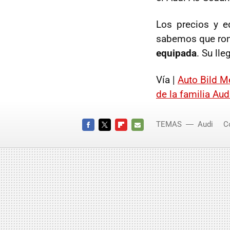
Los precios y e
sabemos que ro
equipada
. Su ll
Vía |
Auto Bild M
de la familia Au
TEMAS
Audi
C
FACEBOOK
TWITTER
FLIPBOARD
E-
MAIL