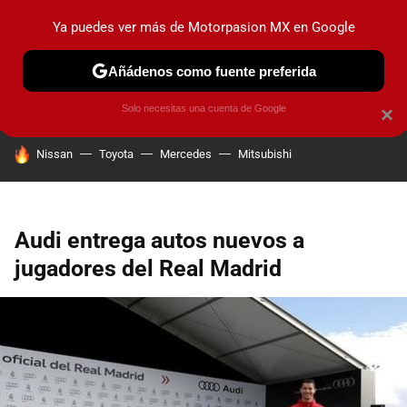
Ya puedes ver más de Motorpasion MX en Google
PRUEBAS
INDUSTRIA
HOY NO CIRCULA
LANZAMIEN
Añádenos como fuente preferida
Solo necesitas una cuenta de Google
×
HOY SE HABLA DE
Nissan
Toyota
Mercedes
Mitsubishi
Audi entrega autos nuevos a
jugadores del Real Madrid