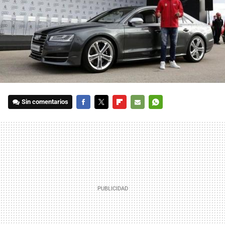
Sin comentarios
FACEBOOK
TWITTER
FLIPBOARD
E-
WHATSAPP
MAIL