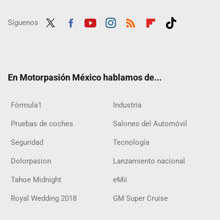
Síguenos
Twit
Fac
Yout
Inst
RSS
Flip
Tikt
ter
ebo
ube
agra
boar
ok
ok
m
d
En Motorpasión México hablamos de...
Fórmula1
Industria
Pruebas de coches
Salones del Automóvil
Seguridad
Tecnología
Dolorpasion
Lanzamiento nacional
Tahoe Midnight
eMii
Royal Wedding 2018
GM Super Cruise