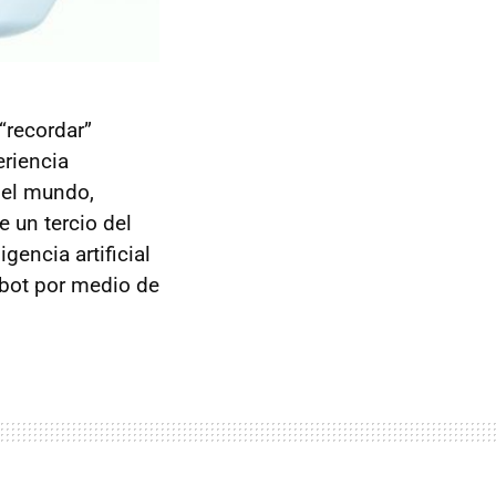
“recordar”
eriencia
 el mundo,
 un tercio del
gencia artificial
obot por medio de