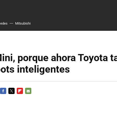
cedes
Mitsubishi
ini, porque ahora Toyota 
ots inteligentes
FACEBOOK
TWITTER
FLIPBOARD
E-
MAIL