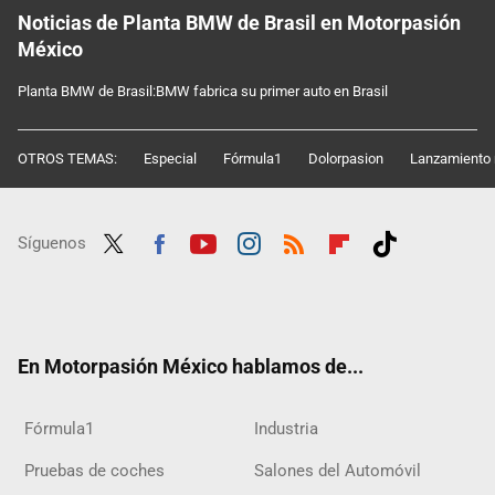
Noticias de Planta BMW de Brasil en Motorpasión
México
Planta BMW de Brasil:BMW fabrica su primer auto en Brasil
OTROS TEMAS:
Especial
Fórmula1
Dolorpasion
Lanzamiento 
Síguenos
Twit
Fac
Yout
Inst
RSS
Flip
Tikt
ter
ebo
ube
agra
boar
ok
ok
m
d
En Motorpasión México hablamos de...
Fórmula1
Industria
Pruebas de coches
Salones del Automóvil