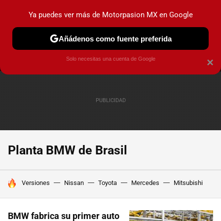
Ya puedes ver más de Motorpasion MX en Google
MENÚ
NUEVO
Añádenos como fuente preferida
PRUEBAS
INDUSTRIA
HOY NO CIRCULA
LANZAMIEN
Solo necesitas una cuenta de Google
×
Planta BMW de Brasil
HOY SE HABLA DE
Versiones
Nissan
Toyota
Mercedes
Mitsubishi
BMW fabrica su primer auto