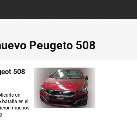
 nuevo Peugeto 508
geot 508
licarle un
 batalla en el
dieron muchos
g