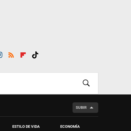
st
RSS
Flip
Tikt
ra
boar
ok
m
d
BUSCAR
SUBIR
ESTILO DE VIDA
ECONOMÍA