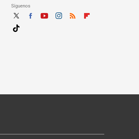
Síguenos
Twit
Fac
Yout
Inst
RSS
Flip
ter
ebo
ube
agra
boar
Tikt
ok
m
d
ok