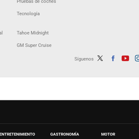
Pruebas de coches
Tecnología
al
Tahoe Midnight
GM Super Cruise
Síguenos
Twit
Fac
Yout
In
ter
ebo
ube
ag
ok
ENTRETENIMIENTO
GASTRONOMÍA
MOTOR