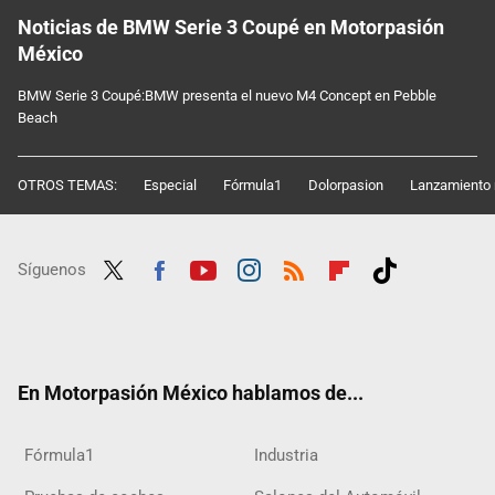
Noticias de BMW Serie 3 Coupé en Motorpasión
México
BMW Serie 3 Coupé:BMW presenta el nuevo M4 Concept en Pebble
Beach
OTROS TEMAS:
Especial
Fórmula1
Dolorpasion
Lanzamiento 
Síguenos
Twit
Fac
Yout
Inst
RSS
Flip
Tikt
ter
ebo
ube
agra
boar
ok
ok
m
d
En Motorpasión México hablamos de...
Fórmula1
Industria