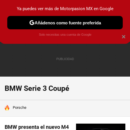
Ya puedes ver más de Motorpasion MX en Google
PRUEBAS
INDUSTRIA
HOY NO CIRCULA
LANZAMIEN
Añádenos como fuente preferida
Solo necesitas una cuenta de Google
×
BMW Serie 3 Coupé
HOY SE HABLA DE
Porsche
BMW presenta el nuevo M4