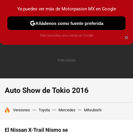
Ya puedes ver más de Motorpasion MX en Google
PRUEBAS
INDUSTRIA
HOY NO CIRCULA
LANZAMIEN
Añádenos como fuente preferida
Solo necesitas una cuenta de Google
×
Auto Show de Tokio 2016
HOY SE HABLA DE
Versiones
Toyota
Mercedes
Mitsubishi
El Nissan X-Trail Nismo se