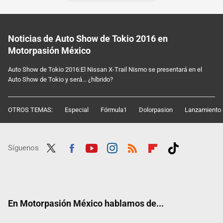
Noticias de Auto Show de Tokio 2016 en
Motorpasión México
Auto Show de Tokio 2016:El Nissan X-Trail Nismo se presentará en el
Auto Show de Tokio y será... ¿híbrido?
OTROS TEMAS:
Especial
Fórmula1
Dolorpasion
Lanzamiento 
Síguenos
Twit
Fac
Yout
Inst
RSS
Flip
Tikt
ter
ebo
ube
agra
boar
ok
ok
m
d
En Motorpasión México hablamos de...