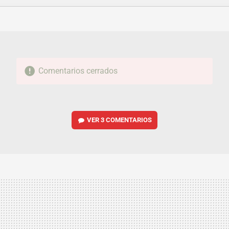
FACEBOOK
TWITTER
FLIPBOARD
E-
WHATSAPP
MAIL
Comentarios cerrados
VER
3 COMENTARIOS