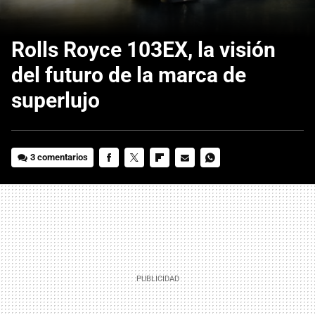
Rolls Royce 103EX, la visión
del futuro de la marca de
superlujo
3 comentarios
FACEBOOK
TWITTER
FLIPBOARD
E-
WHATSAPP
MAIL