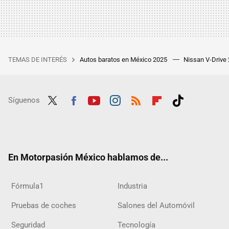
TEMAS DE INTERÉS
Autos baratos en México 2025
Nissan V-Drive
Síguenos
Twit
Fac
Yout
Inst
RSS
Flip
Tikt
ter
ebo
ube
agra
boar
ok
ok
m
d
En Motorpasión México hablamos de...
Fórmula1
Industria
Pruebas de coches
Salones del Automóvil
Seguridad
Tecnología