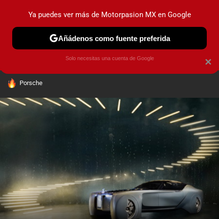
Ya puedes ver más de Motorpasion MX en Google
PRUEBAS
INDUSTRIA
HOY NO CIRCULA
LANZAMIEN
Añádenos como fuente preferida
Solo necesitas una cuenta de Google
×
HOY SE HABLA DE
Porsche