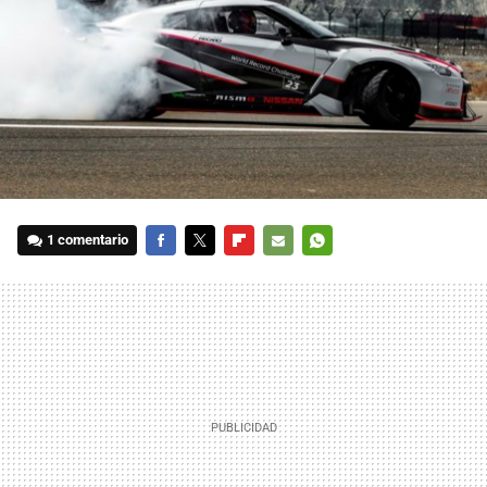
1 comentario
FACEBOOK
TWITTER
FLIPBOARD
E-
WHATSAPP
MAIL