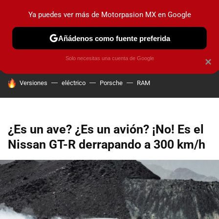
Ya puedes ver más de Motorpasion MX en Google
PRUEBAS
INDUSTRIA
HOY NO CIRCULA
LANZAMIEN
Añádenos como fuente preferida
Solo necesitas una cuenta de Google
×
HOY SE HABLA DE
Versiones
eléctrico
Porsche
RAM
¿Es un ave? ¿Es un avión? ¡No! Es el
Nissan GT-R derrapando a 300 km/h