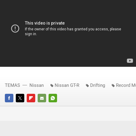
TEMAS
Nissan
Nissan GT-R
Drifting
Record M
FACEBOOK
TWITTER
FLIPBOARD
E-
WHATSAPP
MAIL