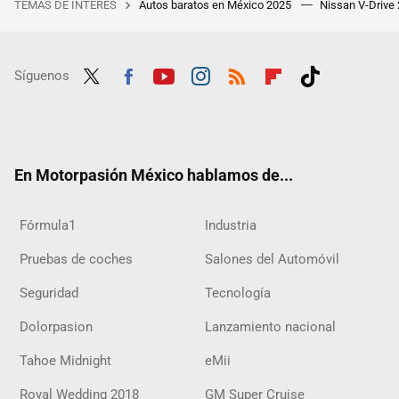
TEMAS DE INTERÉS
Autos baratos en México 2025
Nissan V-Drive
Síguenos
Twit
Fac
Yout
Inst
RSS
Flip
Tikt
ter
ebo
ube
agra
boar
ok
ok
m
d
En Motorpasión México hablamos de...
Fórmula1
Industria
Pruebas de coches
Salones del Automóvil
Seguridad
Tecnología
Dolorpasion
Lanzamiento nacional
Tahoe Midnight
eMii
Royal Wedding 2018
GM Super Cruise