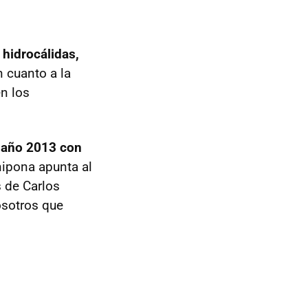
 hidrocálidas,
n cuanto a la
n los
l año 2013 con
nipona apunta al
s de Carlos
osotros que