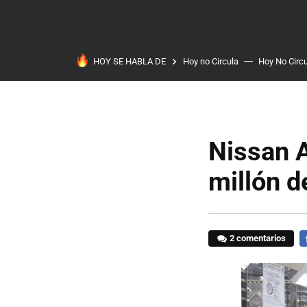
HOY SE HABLA DE
Hoy no Circula
Hoy No Circ
Nissan A
millón d
2 comentarios
F