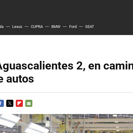
ula
Lexus
CUPRA
BMW
Ford
SEAT
guascalientes 2, en camin
e autos
ACEBOOK
TWITTER
FLIPBOARD
E-
MAIL