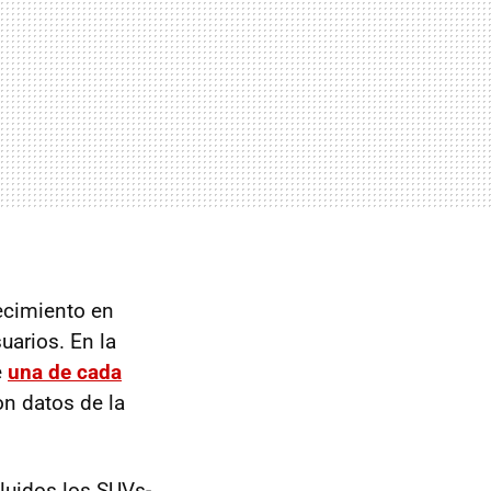
recimiento en
arios. En la
e
una de cada
on datos de la
cluidos los SUVs-