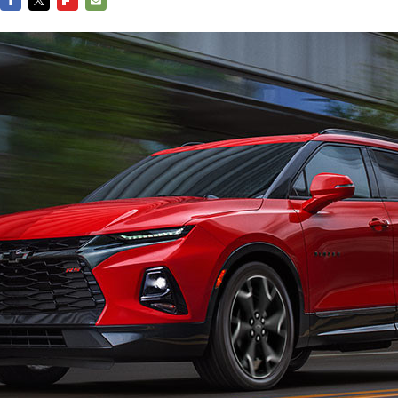
FACEBOOK
TWITTER
FLIPBOARD
E-
MAIL