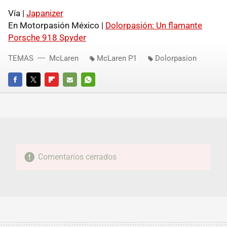
Vía |
Japanizer
En Motorpasión México |
Dolorpasión: Un flamante
Porsche 918 Spyder
TEMAS
McLaren
McLaren P1
Dolorpasion
FACEBOOK
TWITTER
FLIPBOARD
E-
WHATSAPP
MAIL
Comentarios cerrados