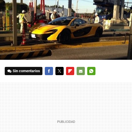
Sin comentarios
FACEBOOK
TWITTER
FLIPBOARD
E-
WHATSAPP
MAIL