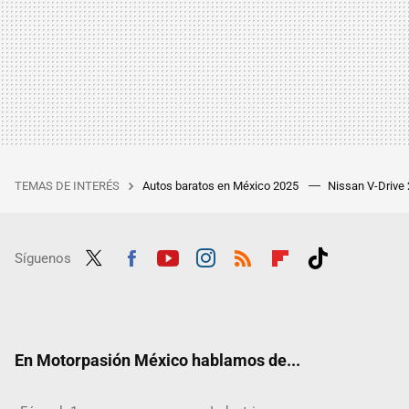
TEMAS DE INTERÉS
Autos baratos en México 2025
Nissan V-Drive
Síguenos
Twit
Fac
Yout
Inst
RSS
Flip
Tikt
ter
ebo
ube
agra
boar
ok
ok
m
d
En Motorpasión México hablamos de...