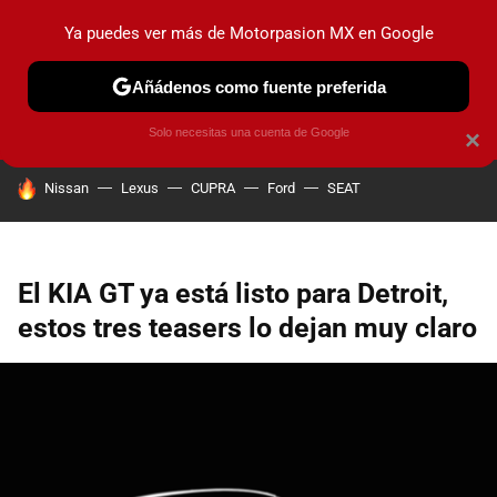
Ya puedes ver más de Motorpasion MX en Google
PRUEBAS
INDUSTRIA
HOY NO CIRCULA
LANZAMIEN
Añádenos como fuente preferida
Solo necesitas una cuenta de Google
×
HOY SE HABLA DE
Nissan
Lexus
CUPRA
Ford
SEAT
El KIA GT ya está listo para Detroit,
estos tres teasers lo dejan muy claro