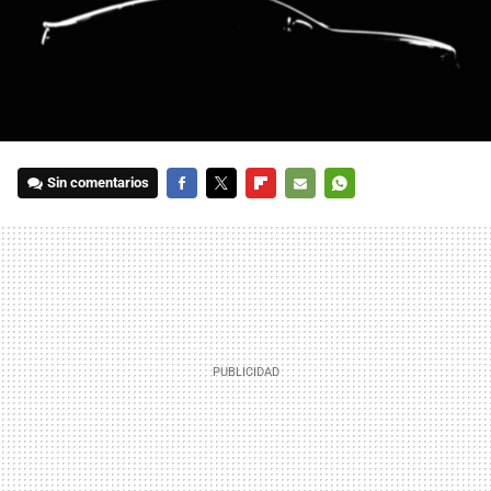
Sin comentarios
FACEBOOK
TWITTER
FLIPBOARD
E-
WHATSAPP
MAIL