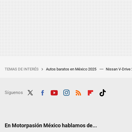
TEMAS DE INTERÉS
Autos baratos en México 2025
Nissan V-Drive
Síguenos
Twit
Fac
Yout
Inst
RSS
Flip
Tikt
ter
ebo
ube
agra
boar
ok
ok
m
d
En Motorpasión México hablamos de...