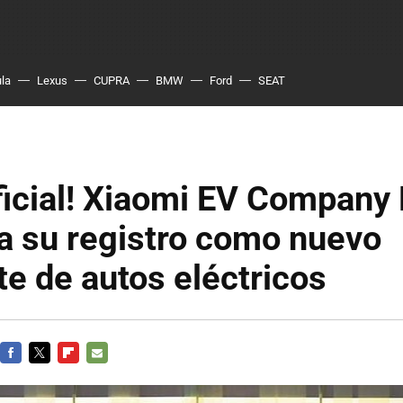
ula
Lexus
CUPRA
BMW
Ford
SEAT
ficial! Xiaomi EV Company
a su registro como nuevo
te de autos eléctricos
FACEBOOK
TWITTER
FLIPBOARD
E-
MAIL