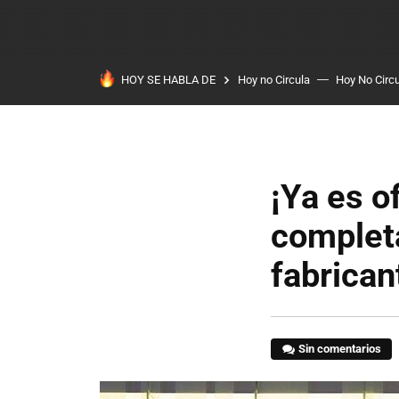
HOY SE HABLA DE
Hoy no Circula
Hoy No Circ
¡Ya es o
complet
fabrican
Sin comentarios