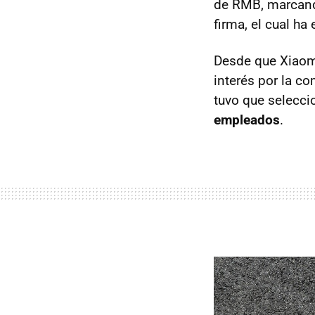
de RMB, marcando
firma, el cual ha
Desde que Xiaomi
interés por la c
tuvo que selecci
empleados
.