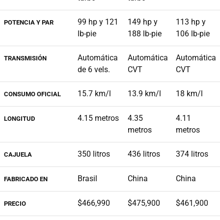
99 hp y 121
149 hp y
113 hp y
POTENCIA Y PAR
lb-pie
188 lb-pie
106 lb-pie
Automática
Automática
Automática
TRANSMISIÓN
de 6 vels.
CVT
CVT
15.7 km/l
13.9 km/l
18 km/l
CONSUMO OFICIAL
4.15 metros
4.35
4.11
LONGITUD
metros
metros
350 litros
436 litros
374 litros
CAJUELA
Brasil
China
China
FABRICADO EN
$466,990
$475,900
$461,900
PRECIO