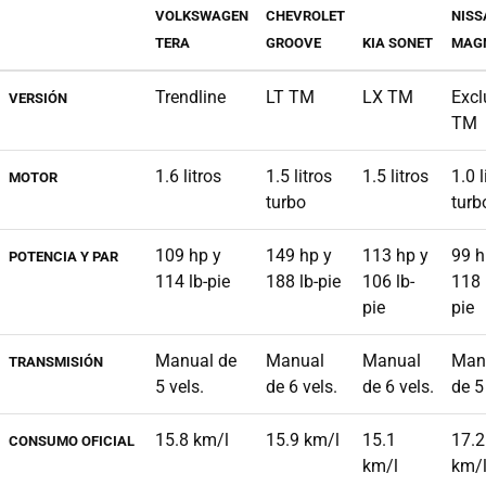
VOLKSWAGEN
CHEVROLET
NISS
TERA
GROOVE
KIA SONET
MAG
Trendline
LT TM
LX TM
Excl
VERSIÓN
TM
1.6 litros
1.5 litros
1.5 litros
1.0 l
MOTOR
turbo
turb
109 hp y
149 hp y
113 hp y
99 h
POTENCIA Y PAR
114 lb-pie
188 lb-pie
106 lb-
118 
pie
pie
Manual de
Manual
Manual
Man
TRANSMISIÓN
5 vels.
de 6 vels.
de 6 vels.
de 5
15.8 km/l
15.9 km/l
15.1
17.2
CONSUMO OFICIAL
km/l
km/