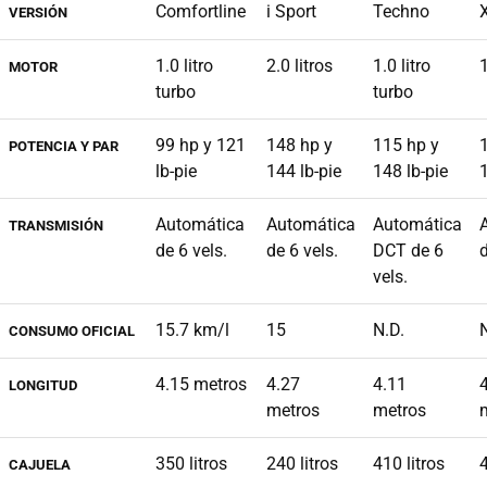
Comfortline
i Sport
Techno
VERSIÓN
1.0 litro
2.0 litros
1.0 litro
1
MOTOR
turbo
turbo
99 hp y 121
148 hp y
115 hp y
POTENCIA Y PAR
lb-pie
144 lb-pie
148 lb-pie
1
Automática
Automática
Automática
TRANSMISIÓN
de 6 vels.
de 6 vels.
DCT de 6
d
vels.
15.7 km/l
15
N.D.
CONSUMO OFICIAL
4.15 metros
4.27
4.11
LONGITUD
metros
metros
350 litros
240 litros
410 litros
4
CAJUELA