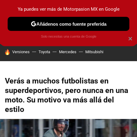
Ya puedes ver más de Motorpasion MX en Google
PRUEBAS
INDUSTRIA
HOY NO CIRCULA
LANZAMIEN
Añádenos como fuente preferida
Solo necesitas una cuenta de Google
×
HOY SE HABLA DE
Versiones
Toyota
Mercedes
Mitsubishi
Verás a muchos futbolistas en
superdeportivos, pero nunca en una
moto. Su motivo va más allá del
estilo