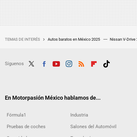
TEMAS DE INTERÉS
Autos baratos en México 2025
Nissan V-Drive
Síguenos
Twit
Fac
Yout
Inst
RSS
Flip
Tikt
ter
ebo
ube
agra
boar
ok
ok
m
d
En Motorpasión México hablamos de...
Fórmula1
Industria
Pruebas de coches
Salones del Automóvil