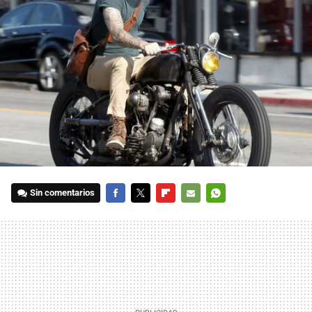
Sin comentarios
FACEBOOK
TWITTER
FLIPBOARD
E-
WHATSAPP
MAIL