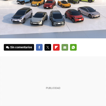
Sin comentarios
FACEBOOK
TWITTER
FLIPBOARD
E-
WHATSAPP
MAIL