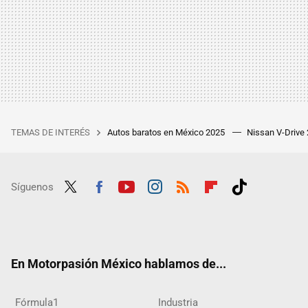
TEMAS DE INTERÉS
Autos baratos en México 2025
Nissan V-Drive
Síguenos
Twit
Fac
Yout
Inst
RSS
Flip
Tikt
ter
ebo
ube
agra
boar
ok
ok
m
d
En Motorpasión México hablamos de...
Fórmula1
Industria