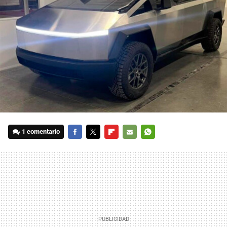
1 comentario
FACEBOOK
TWITTER
FLIPBOARD
E-
WHATSAPP
MAIL