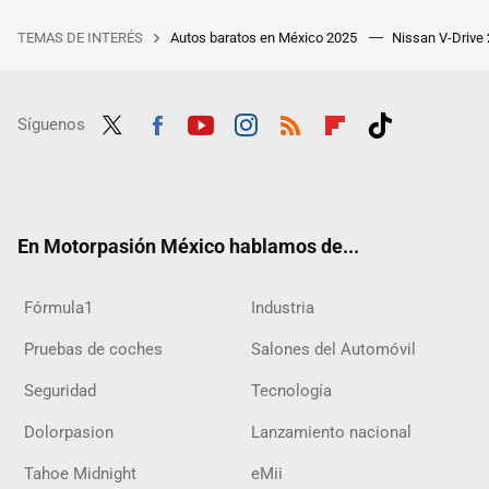
TEMAS DE INTERÉS
Autos baratos en México 2025
Nissan V-Drive
Síguenos
Twit
Fac
Yout
Inst
RSS
Flip
Tikt
ter
ebo
ube
agra
boar
ok
ok
m
d
En Motorpasión México hablamos de...
Fórmula1
Industria
Pruebas de coches
Salones del Automóvil
Seguridad
Tecnología
Dolorpasion
Lanzamiento nacional
Tahoe Midnight
eMii