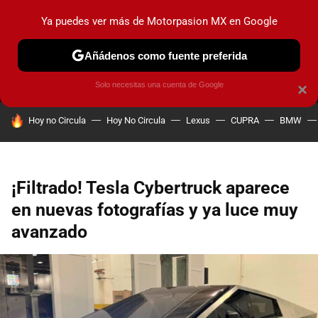
Ya puedes ver más de Motorpasion MX en Google
MENÚ
NUEVO
Añádenos como fuente preferida
PRUEBAS
INDUSTRIA
HOY NO CIRCULA
LANZAMIEN
Solo necesitas una cuenta de Google
×
HOY SE HABLA DE
Hoy no Circula
Hoy No Circula
Lexus
CUPRA
BMW
¡Filtrado! Tesla Cybertruck aparece
en nuevas fotografías y ya luce muy
avanzado