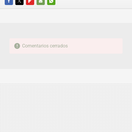
FACEBOOK
TWITTER
FLIPBOARD
E-
WHATSAPP
MAIL
Comentarios cerrados