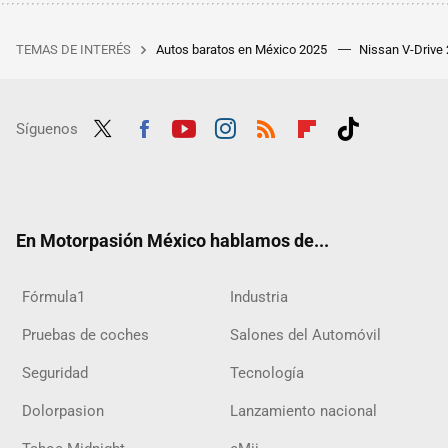
TEMAS DE INTERÉS
Autos baratos en México 2025
Nissan V-Drive
Síguenos
Twit
Fac
Yout
Inst
RSS
Flip
Tikt
ter
ebo
ube
agra
boar
ok
ok
m
d
En Motorpasión México hablamos de...
Fórmula1
Industria
Pruebas de coches
Salones del Automóvil
Seguridad
Tecnología
Dolorpasion
Lanzamiento nacional