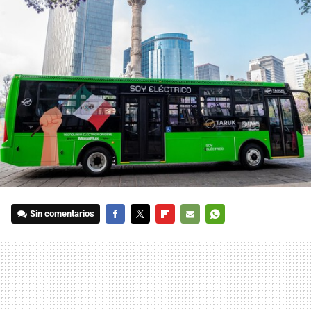
Sin comentarios
FACEBOOK
TWITTER
FLIPBOARD
E-
WHATSAPP
MAIL