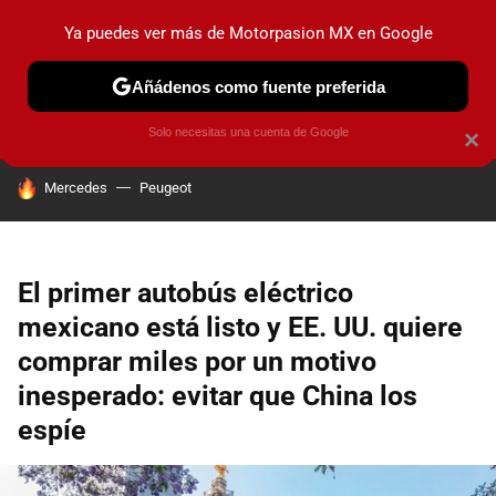
Ya puedes ver más de Motorpasion MX en Google
PRUEBAS
INDUSTRIA
HOY NO CIRCULA
LANZAMIEN
Añádenos como fuente preferida
Solo necesitas una cuenta de Google
×
HOY SE HABLA DE
Mercedes
Peugeot
El primer autobús eléctrico
mexicano está listo y EE. UU. quiere
comprar miles por un motivo
inesperado: evitar que China los
espíe