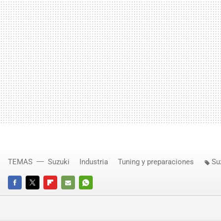
TEMAS
Suzuki
Industria
Tuning y preparaciones
Su
FACEBOOK
TWITTER
FLIPBOARD
E-
WHATSAPP
MAIL