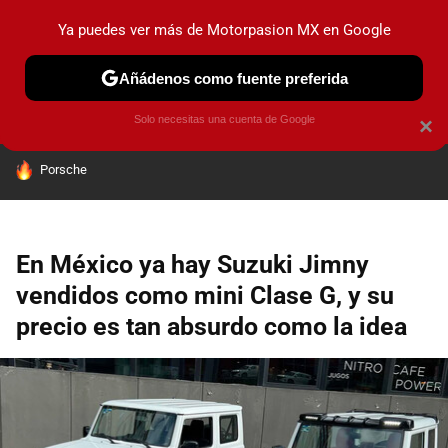
Ya puedes ver más de Motorpasion MX en Google
PRUEBAS
INDUSTRIA
HOY NO CIRCULA
LANZAMIEN
Añádenos como fuente preferida
Solo necesitas una cuenta de Google
×
HOY SE HABLA DE
Porsche
En México ya hay Suzuki Jimny
vendidos como mini Clase G, y su
precio es tan absurdo como la idea