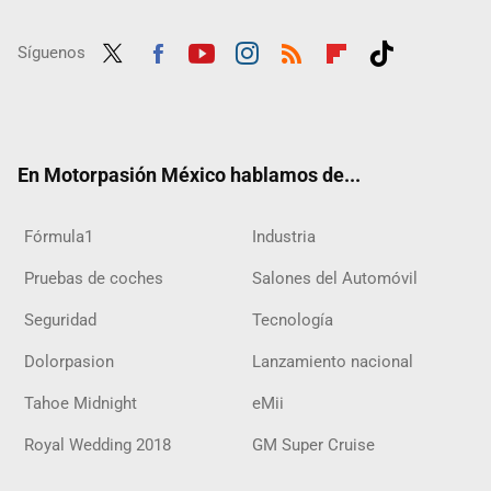
Síguenos
Twit
Fac
Yout
Inst
RSS
Flip
Tikt
ter
ebo
ube
agra
boar
ok
ok
m
d
En Motorpasión México hablamos de...
Fórmula1
Industria
Pruebas de coches
Salones del Automóvil
Seguridad
Tecnología
Dolorpasion
Lanzamiento nacional
Tahoe Midnight
eMii
Royal Wedding 2018
GM Super Cruise