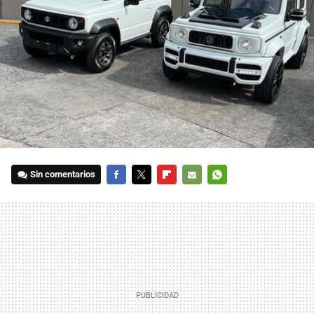
Sin comentarios
FACEBOOK
TWITTER
FLIPBOARD
E-
WHATSAPP
MAIL