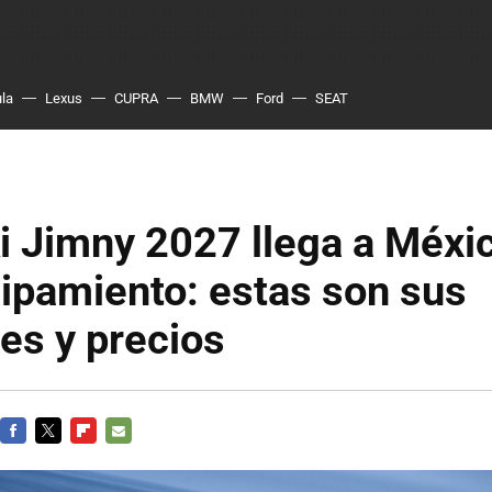
ula
Lexus
CUPRA
BMW
Ford
SEAT
i Jimny 2027 llega a Méxi
ipamiento: estas son sus
es y precios
FACEBOOK
TWITTER
FLIPBOARD
E-
MAIL