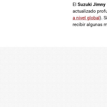
El
Suzuki Jimny
actualizado pro
a nivel global
). 
recibir algunas m