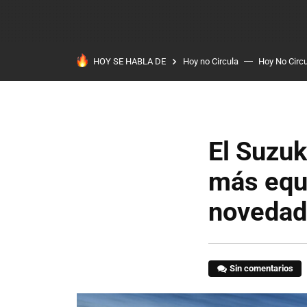
HOY SE HABLA DE
Hoy no Circula
Hoy No Circ
El Suzuk
más equ
novedad
Sin comentarios