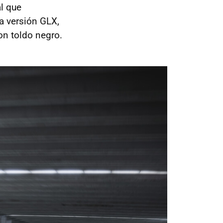
l que
 versión GLX,
con toldo negro.