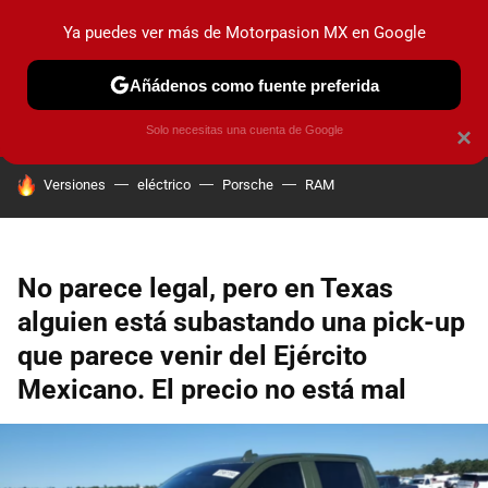
Ya puedes ver más de Motorpasion MX en Google
PRUEBAS
INDUSTRIA
HOY NO CIRCULA
LANZAMIEN
Añádenos como fuente preferida
Solo necesitas una cuenta de Google
×
HOY SE HABLA DE
Versiones
eléctrico
Porsche
RAM
No parece legal, pero en Texas
alguien está subastando una pick-up
que parece venir del Ejército
Mexicano. El precio no está mal