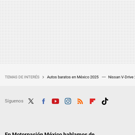
TEMAS DE INTERÉS
Autos baratos en México 2025
Nissan V-Drive
Síguenos
Twit
Fac
Yout
Inst
RSS
Flip
Tikt
ter
ebo
ube
agra
boar
ok
ok
m
d
En Motorpasión México hablamos de...