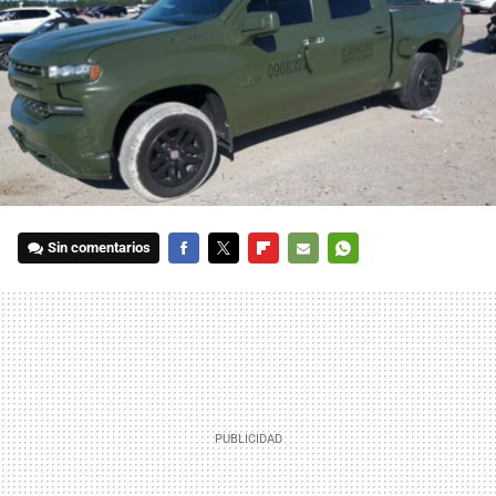
Sin comentarios
FACEBOOK
TWITTER
FLIPBOARD
E-
WHATSAPP
MAIL