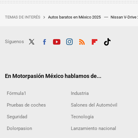
TEMAS DE INTERÉS
Autos baratos en México 2025
Nissan V-Drive
Síguenos
Twit
Fac
Yout
Inst
RSS
Flip
Tikt
ter
ebo
ube
agra
boar
ok
ok
m
d
En Motorpasión México hablamos de...
Fórmula1
Industria
Pruebas de coches
Salones del Automóvil
Seguridad
Tecnología
Dolorpasion
Lanzamiento nacional