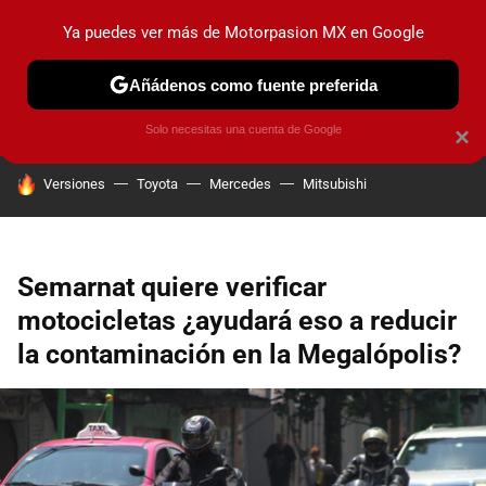
Ya puedes ver más de Motorpasion MX en Google
PRUEBAS
INDUSTRIA
HOY NO CIRCULA
LANZAMIEN
Añádenos como fuente preferida
Solo necesitas una cuenta de Google
×
HOY SE HABLA DE
Versiones
Toyota
Mercedes
Mitsubishi
Semarnat quiere verificar
motocicletas ¿ayudará eso a reducir
la contaminación en la Megalópolis?