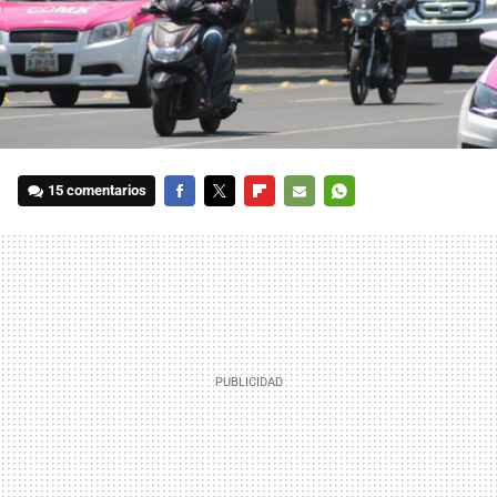
15 comentarios
FACEBOOK
TWITTER
FLIPBOARD
E-
WHATSAPP
MAIL