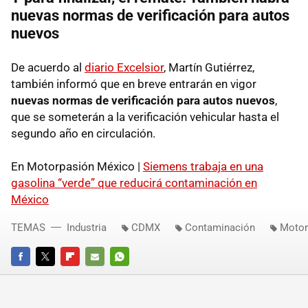
nuevas normas de verificación para autos
nuevos
De acuerdo al
diario Excelsior
, Martín Gutiérrez,
también informó que en breve entrarán en vigor
nuevas normas de verificación para autos nuevos
,
que se someterán a la verificación vehicular hasta el
segundo año en circulación.
En Motorpasión México |
Siemens trabaja en una
gasolina “verde” que reducirá contaminación en
México
TEMAS
Industria
CDMX
Contaminación
Motor
FACEBOOK
TWITTER
FLIPBOARD
E-
WHATSAPP
MAIL