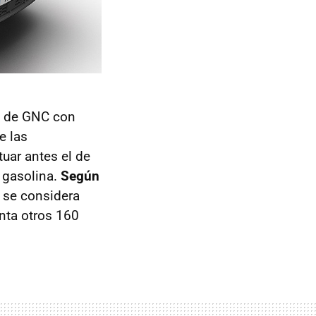
s de GNC con
e las
uar antes el de
 gasolina.
Según
i se considera
nta otros 160