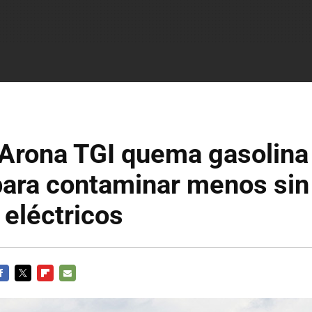
 Arona TGI quema gasolina
para contaminar menos sin
eléctricos
ACEBOOK
TWITTER
FLIPBOARD
E-
MAIL