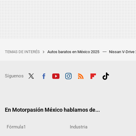
TEMAS DE INTERÉS
Autos baratos en México 2025
Nissan V-Drive
Síguenos
Twit
Fac
Yout
Inst
RSS
Flip
Tikt
ter
ebo
ube
agra
boar
ok
ok
m
d
En Motorpasión México hablamos de...
Fórmula1
Industria