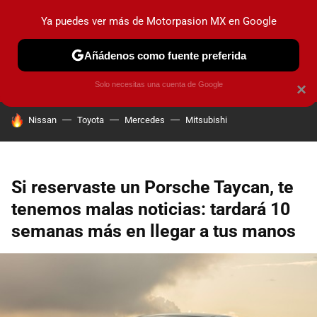
Ya puedes ver más de Motorpasion MX en Google
PRUEBAS
INDUSTRIA
HOY NO CIRCULA
LANZAMIEN
Añádenos como fuente preferida
Solo necesitas una cuenta de Google
×
HOY SE HABLA DE
Nissan
Toyota
Mercedes
Mitsubishi
Si reservaste un Porsche Taycan, te
tenemos malas noticias: tardará 10
semanas más en llegar a tus manos