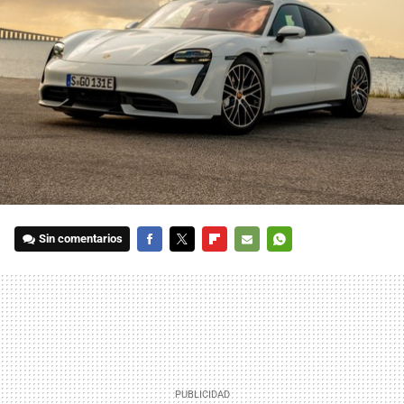
Sin comentarios
FACEBOOK
TWITTER
FLIPBOARD
E-
WHATSAPP
MAIL