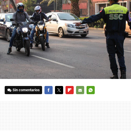
Sin comentarios
FACEBOOK
TWITTER
FLIPBOARD
E-
WHATSAPP
MAIL