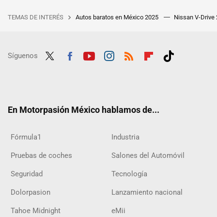
TEMAS DE INTERÉS
Autos baratos en México 2025
Nissan V-Drive
Síguenos
Twit
Fac
Yout
Inst
RSS
Flip
Tikt
ter
ebo
ube
agra
boar
ok
ok
m
d
En Motorpasión México hablamos de...
Fórmula1
Industria
Pruebas de coches
Salones del Automóvil
Seguridad
Tecnología
Dolorpasion
Lanzamiento nacional
Tahoe Midnight
eMii