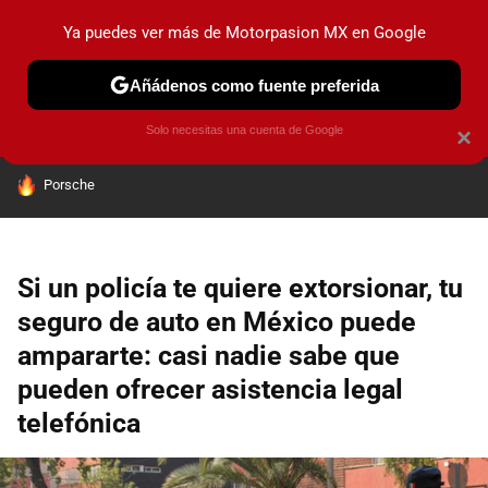
Ya puedes ver más de Motorpasion MX en Google
PRUEBAS
INDUSTRIA
HOY NO CIRCULA
LANZAMIEN
Añádenos como fuente preferida
Solo necesitas una cuenta de Google
×
HOY SE HABLA DE
Porsche
Si un policía te quiere extorsionar, tu
seguro de auto en México puede
ampararte: casi nadie sabe que
pueden ofrecer asistencia legal
telefónica