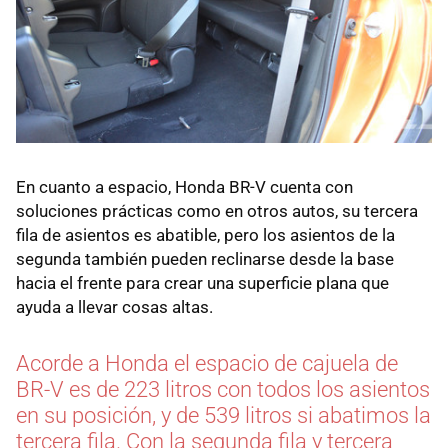
En cuanto a espacio, Honda BR-V cuenta con
soluciones prácticas como en otros autos, su tercera
fila de asientos es abatible, pero los asientos de la
segunda también pueden reclinarse desde la base
hacia el frente para crear una superficie plana que
ayuda a llevar cosas altas.
Acorde a Honda el espacio de cajuela de
BR-V es de 223 litros con todos los asientos
en su posición, y de 539 litros si abatimos la
tercera fila. Con la segunda fila y tercera