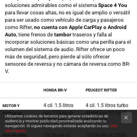
soluciones admirables como el sistema
Space 4 You
para llevar cosas altas, no es igual de amplio o versátil
para ser usado como vehículo de carga y pasajeros
como Rifter,
no cuenta con Apple CarPlay o Android
Auto
, tiene frenos de
tambor
traseros y falla al
incorporar soluciones básicas como una perilla para el
volumen del sistema de audio. Rifter ofrece un poco
más de seguridad, pero pierde al sólo ofrecer
sensores de reversa y no cámara de reversa como BR-
V.
HONDA BR-V
PEUGEOT RIFTER
4 cil. 1.5 litros
4 cil. 1.5 litros turbo
MOTOR Y
con 118 hp @
diesel con 90 hp @
POTENCIA
Utilizamos cookies de terceros para generar estadísticas de
6,600 rpm
4,000 rpm
audiencia y mostrar publicidad personalizada analizando tu
navegación. Si sigues navegando estarás aceptando su uso.
Más
información
107 lb-pie @
169 lb-pie @ 1,500
PAR MÁXIMO