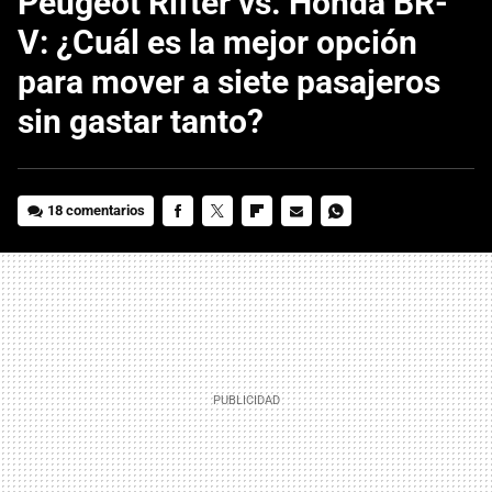
Peugeot Rifter vs. Honda BR-
V: ¿Cuál es la mejor opción
para mover a siete pasajeros
sin gastar tanto?
18 comentarios
FACEBOOK
TWITTER
FLIPBOARD
E-
WHATSAPP
MAIL