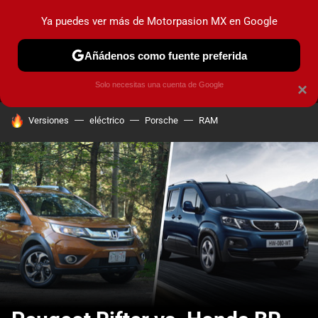
Ya puedes ver más de Motorpasion MX en Google
MENÚ
NUEVO
Añádenos como fuente preferida
PRUEBAS
INDUSTRIA
HOY NO CIRCULA
LANZAMIEN
Solo necesitas una cuenta de Google
×
HOY SE HABLA DE
Versiones
eléctrico
Porsche
RAM