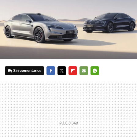
Sin comentarios
FACEBOOK
TWITTER
FLIPBOARD
E-
WHATSAPP
MAIL