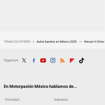
TEMAS DE INTERÉS
Autos baratos en México 2025
Nissan V-Drive
Síguenos
Twit
Fac
Yout
Inst
RSS
Flip
Tikt
ter
ebo
ube
agra
boar
ok
ok
m
d
En Motorpasión México hablamos de...
Fórmula1
Industria