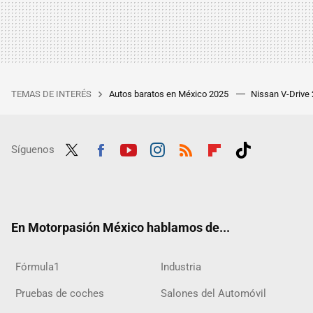
TEMAS DE INTERÉS
Autos baratos en México 2025
Nissan V-Drive
Síguenos
Twit
Fac
Yout
Inst
RSS
Flip
Tikt
ter
ebo
ube
agra
boar
ok
ok
m
d
En Motorpasión México hablamos de...
Fórmula1
Industria
Pruebas de coches
Salones del Automóvil