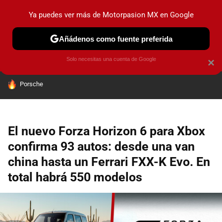
Ya puedes ver más de Motorpasion MX en Google
PRUEBAS
INDUSTRIA
HOY NO CIRCULA
LANZAMIEN
Añádenos como fuente preferida
Solo necesitas una cuenta de Google
×
HOY SE HABLA DE
Porsche
El nuevo Forza Horizon 6 para Xbox
confirma 93 autos: desde una van
china hasta un Ferrari FXX-K Evo. En
total habrá 550 modelos