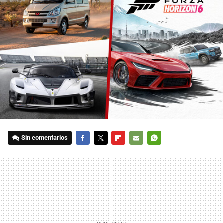
Sin comentarios
FACEBOOK
TWITTER
FLIPBOARD
E-
WHATSAPP
MAIL