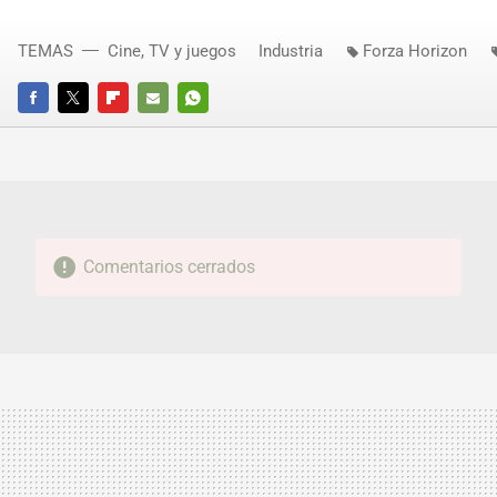
TEMAS
Cine, TV y juegos
Industria
Forza Horizon
FACEBOOK
TWITTER
FLIPBOARD
E-
WHATSAPP
MAIL
Comentarios cerrados