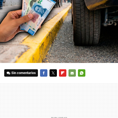
Sin comentarios
FACEBOOK
TWITTER
FLIPBOARD
E-
WHATSAPP
MAIL