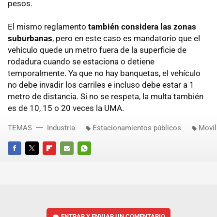
pesos.
El mismo reglamento
también considera las zonas
suburbanas
, pero en este caso es mandatorio que el
vehículo quede un metro fuera de la superficie de
rodadura cuando se estaciona o detiene
temporalmente. Ya que no hay banquetas, el vehículo
no debe invadir los carriles e incluso debe estar a 1
metro de distancia. Si no se respeta, la multa también
es de 10, 15 o 20 veces la UMA.
TEMAS
Industria
Estacionamientos públicos
Movil
FACEBOOK
TWITTER
FLIPBOARD
E-
WHATSAPP
MAIL
ENTRAR Y ENVIAR UN COMENTARIO