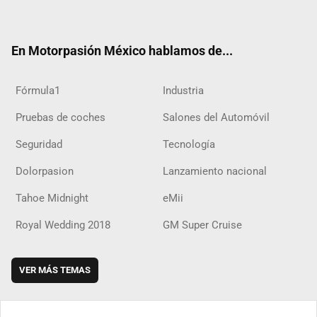
ter
ebo
ube
agra
boar
ok
ok
m
d
En Motorpasión México hablamos de...
Fórmula1
Industria
Pruebas de coches
Salones del Automóvil
Seguridad
Tecnología
Dolorpasion
Lanzamiento nacional
Tahoe Midnight
eMii
Royal Wedding 2018
GM Super Cruise
VER MÁS TEMAS