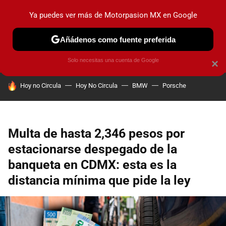
Ya puedes ver más de Motorpasion MX en Google
PRUEBAS
INDUSTRIA
HOY NO CIRCULA
LANZAMIEN
Añádenos como fuente preferida
Solo necesitas una cuenta de Google
×
HOY SE HABLA DE
Hoy no Circula
Hoy No Circula
BMW
Porsche
Multa de hasta 2,346 pesos por
estacionarse despegado de la
banqueta en CDMX: esta es la
distancia mínima que pide la ley