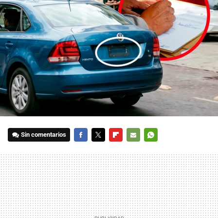
Sin comentarios
FACEBOOK
TWITTER
FLIPBOARD
E-
WHATSAPP
MAIL