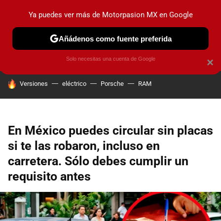
Ya puedes ver más de Motorpasion MX en Google
PRUEBAS
INDUSTRIA
HOY NO CIRCULA
LANZAMIEN
Añádenos como fuente preferida
Solo necesitas una cuenta de Google
×
HOY SE HABLA DE
Versiones
eléctrico
Porsche
RAM
En México puedes circular sin placas
si te las robaron, incluso en
carretera. Sólo debes cumplir un
requisito antes