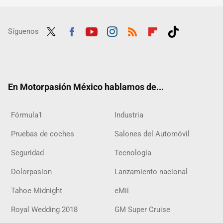
Síguenos
Twit
Fac
Yout
Inst
RSS
Flip
Tikt
ter
ebo
ube
agra
boar
ok
ok
m
d
En Motorpasión México hablamos de...
Fórmula1
Industria
Pruebas de coches
Salones del Automóvil
Seguridad
Tecnología
Dolorpasion
Lanzamiento nacional
Tahoe Midnight
eMii
Royal Wedding 2018
GM Super Cruise