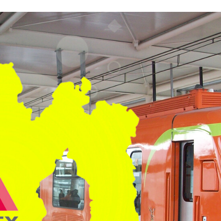
FACEBOOK
TWITTER
FLIPBOARD
E-
MAIL