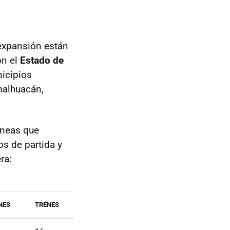
 expansión están
on el
Estado de
nicipios
malhuacán,
íneas que
tos de partida y
ra:
NES
TRENES