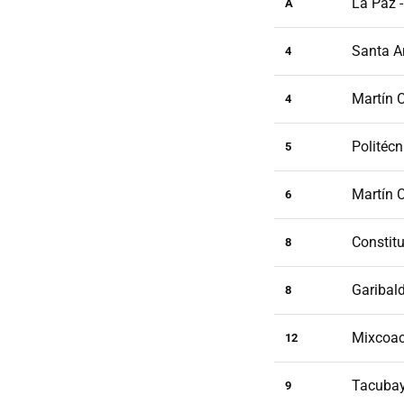
La Paz 
A
Santa An
4
Martín 
4
Politécn
5
Martín C
6
Constit
8
Garibald
8
Mixcoac
12
Tacubay
9