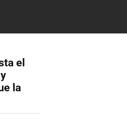
sta el
 y
ue la