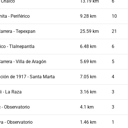
- Chalco
13.19 km
6
ita - Periférico
9.28 km
10
Carrera - Tepexpan
25.59 km
21
ico - Tlalnepantla
6.48 km
6
arrera - Villa de Aragón
5.69 km
5
ución de 1917 - Santa Marta
7.05 km
4
i - La Raza
3.16 km
3
 - Observatorio
4.1 km
3
a - Observatorio
1.46 km
1