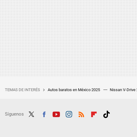
TEMAS DE INTERÉS
Autos baratos en México 2025
Nissan V-Drive
Síguenos
Twit
Fac
Yout
Inst
RSS
Flip
Tikt
ter
ebo
ube
agra
boar
ok