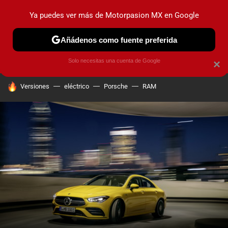
Ya puedes ver más de Motorpasion MX en Google
PRUEBAS
INDUSTRIA
HOY NO CIRCULA
LANZAMIEN
Añádenos como fuente preferida
Solo necesitas una cuenta de Google
×
HOY SE HABLA DE
Versiones
eléctrico
Porsche
RAM