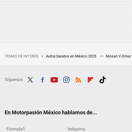
TEMAS DE INTERÉS
Autos baratos en México 2025
Nissan V-Drive
Síguenos
Twit
Fac
Yout
Inst
RSS
Flip
Tikt
ter
ebo
ube
agra
boar
ok
ok
m
d
En Motorpasión México hablamos de...
Fórmula1
Industria