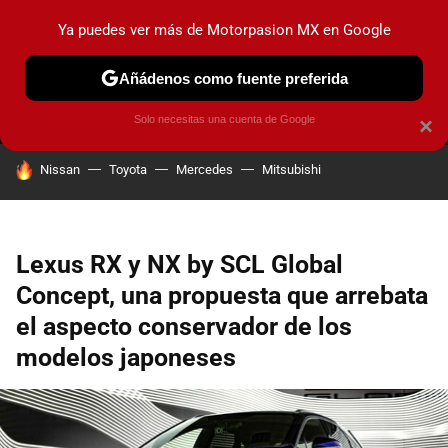
Ya puedes ver más de Motorpasion MX en Google
MENÚ
NUEVO
Añádenos como fuente preferida
PRUEBAS
INDUSTRIA
HOY NO CIRCULA
LANZAMIEN
Solo necesitas una cuenta de Google
×
HOY SE HABLA DE
Nissan
Toyota
Mercedes
Mitsubishi
Lexus RX y NX by SCL Global
Concept, una propuesta que arrebata
el aspecto conservador de los
modelos japoneses