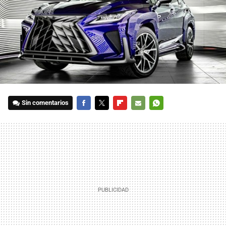
Sin comentarios
FACEBOOK
TWITTER
FLIPBOARD
E-
WHATSAPP
MAIL