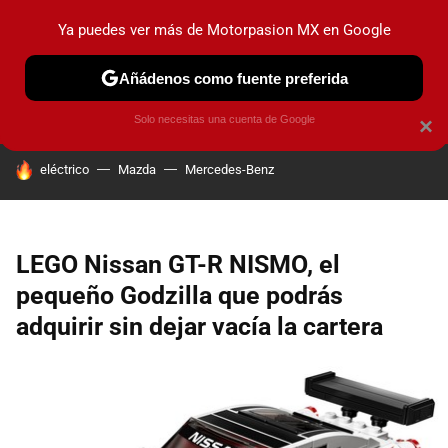
Ya puedes ver más de Motorpasion MX en Google
PRUEBAS
INDUSTRIA
HOY NO CIRCULA
LANZAMIEN
Añádenos como fuente preferida
Solo necesitas una cuenta de Google
×
HOY SE HABLA DE
eléctrico
Mazda
Mercedes-Benz
LEGO Nissan GT-R NISMO, el
pequeño Godzilla que podrás
adquirir sin dejar vacía la cartera