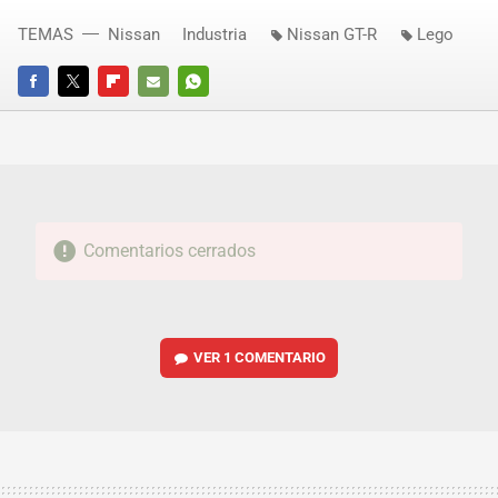
TEMAS
Nissan
Industria
Nissan GT-R
Lego
FACEBOOK
TWITTER
FLIPBOARD
E-
WHATSAPP
MAIL
Comentarios cerrados
VER
1 COMENTARIO