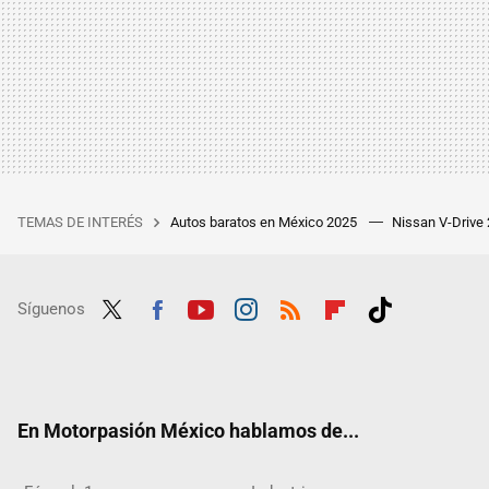
TEMAS DE INTERÉS
Autos baratos en México 2025
Nissan V-Drive
Síguenos
Twit
Fac
Yout
Inst
RSS
Flip
Tikt
ter
ebo
ube
agra
boar
ok
ok
m
d
En Motorpasión México hablamos de...