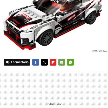
1 comentario
FACEBOOK
TWITTER
FLIPBOARD
E-
WHATSAPP
MAIL