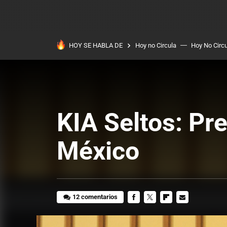
HOY SE HABLA DE
Hoy no Circula
Hoy No Circ
KIA Seltos: Pr
México
12 comentarios
FACEBOOK
TWITTER
FLIPBOARD
E-
MAIL