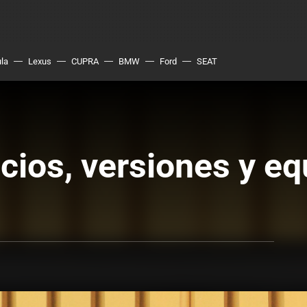
ula
Lexus
CUPRA
BMW
Ford
SEAT
ecios, versiones y e