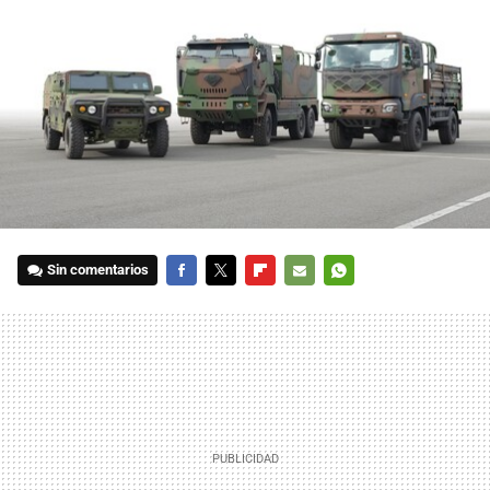
Sin comentarios
FACEBOOK
TWITTER
FLIPBOARD
E-
WHATSAPP
MAIL