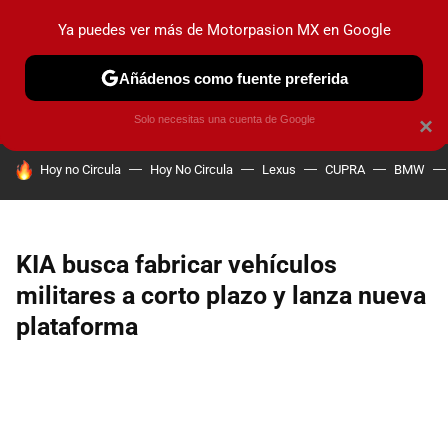
Ya puedes ver más de Motorpasion MX en Google
PRUEBAS
INDUSTRIA
HOY NO CIRCULA
LANZAMIEN
Añádenos como fuente preferida
Solo necesitas una cuenta de Google
×
HOY SE HABLA DE
Hoy no Circula
Hoy No Circula
Lexus
CUPRA
BMW
KIA busca fabricar vehículos
militares a corto plazo y lanza nueva
plataforma