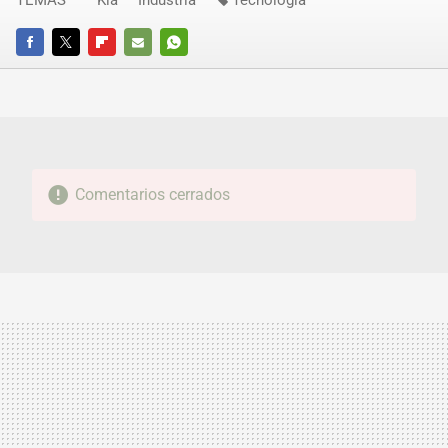
FACEBOOK
TWITTER
FLIPBOARD
E-
WHATSAPP
MAIL
Comentarios cerrados