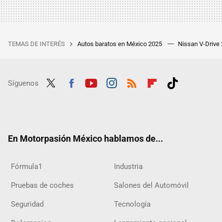
TEMAS DE INTERÉS
Autos baratos en México 2025
Nissan V-Drive
Síguenos
Twit
Fac
Yout
Inst
RSS
Flip
Tikt
ter
ebo
ube
agra
boar
ok
ok
m
d
En Motorpasión México hablamos de...
Fórmula1
Industria
Pruebas de coches
Salones del Automóvil
Seguridad
Tecnología