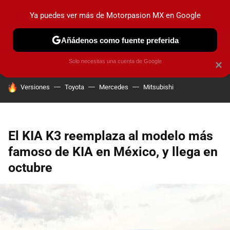
Ya puedes ver más de Motorpasion MX en Google
PRUEBAS
INDUSTRIA
HOY NO CIRCULA
LANZAMIEN
Añádenos como fuente preferida
Solo necesitas una cuenta de Google
×
HOY SE HABLA DE
Versiones
Toyota
Mercedes
Mitsubishi
El KIA K3 reemplaza al modelo más
famoso de KIA en México, y llega en
octubre