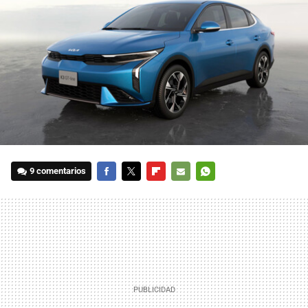
9 comentarios
FACEBOOK
TWITTER
FLIPBOARD
E-
WHATSAPP
MAIL