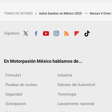
TEMAS DE INTERÉS
Autos baratos en México 2025
Nissan V-Drive
Síguenos
Twit
Fac
Yout
Inst
RSS
Flip
Tikt
ter
ebo
ube
agra
boar
ok
ok
m
d
En Motorpasión México hablamos de...
Fórmula1
Industria
Pruebas de coches
Salones del Automóvil
Seguridad
Tecnología
Dolorpasion
Lanzamiento nacional