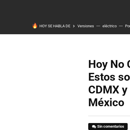
HOY SE HABLA DE
Versiones
eléctrico
Po
Hoy No C
Estos so
CDMX y Á
México
Sin comentarios