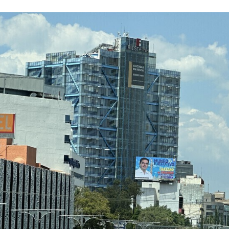
CEBOOK
TWITTER
FLIPBOARD
E-
MAIL