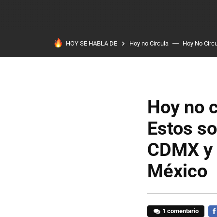
HOY SE HABLA DE
Hoy no Circula
Hoy No Circ
Hoy no c
Estos so
CDMX y Á
México
1 comentario