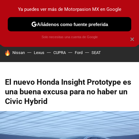
Ya puedes ver más de Motorpasion MX en Google
PRUEBAS
INDUSTRIA
HOY NO CIRCULA
LANZAMIEN
Añádenos como fuente preferida
Solo necesitas una cuenta de Google
×
HOY SE HABLA DE
Nissan
Lexus
CUPRA
Ford
SEAT
El nuevo Honda Insight Prototype es
una buena excusa para no haber un
Civic Hybrid