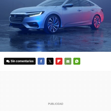
Sin comentarios
FACEBOOK
TWITTER
FLIPBOARD
E-
WHATSAPP
MAIL