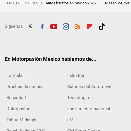
TEMAS DE INTERÉS
Autos baratos en México 2025
Nissan V-Drive
Síguenos
Twit
Fac
Yout
Inst
RSS
Flip
Tikt
ter
ebo
ube
agra
boar
ok
ok
m
d
En Motorpasión México hablamos de...
Fórmula1
Industria
Pruebas de coches
Salones del Automóvil
Seguridad
Tecnología
Dolorpasion
Lanzamiento nacional
Tahoe Midnight
eMii