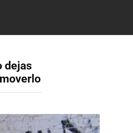
o dejas
n moverlo