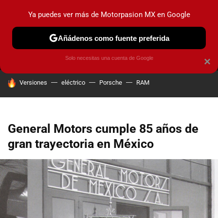
Ya puedes ver más de Motorpasion MX en Google
MENÚ
NUEVO
Añádenos como fuente preferida
PRUEBAS
INDUSTRIA
HOY NO CIRCULA
LANZAMIEN
Solo necesitas una cuenta de Google
×
HOY SE HABLA DE
Versiones
eléctrico
Porsche
RAM
General Motors cumple 85 años de
gran trayectoria en México