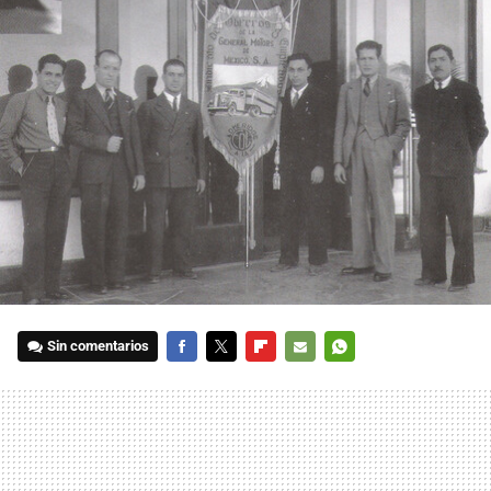
Sin comentarios
FACEBOOK
TWITTER
FLIPBOARD
E-
WHATSAPP
MAIL