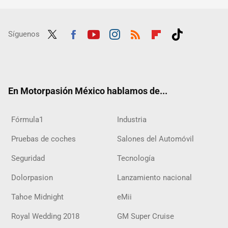
Síguenos
Twit
Fac
Yout
Inst
RSS
Flip
Tikt
ter
ebo
ube
agra
boar
ok
ok
m
d
En Motorpasión México hablamos de...
Fórmula1
Industria
Pruebas de coches
Salones del Automóvil
Seguridad
Tecnología
Dolorpasion
Lanzamiento nacional
Tahoe Midnight
eMii
Royal Wedding 2018
GM Super Cruise