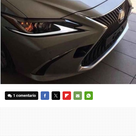
1 comentario
FACEBOOK
TWITTER
FLIPBOARD
E-
WHATSAPP
MAIL