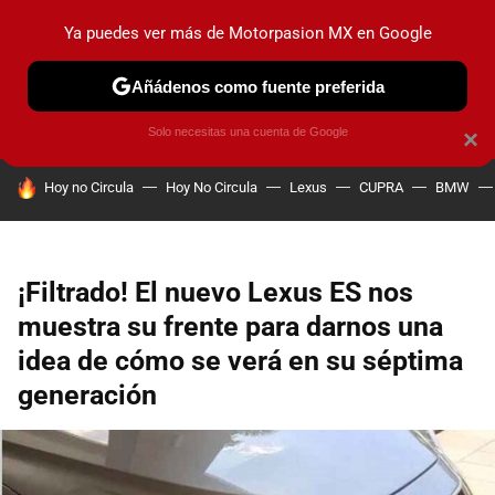
Ya puedes ver más de Motorpasion MX en Google
PRUEBAS
INDUSTRIA
HOY NO CIRCULA
LANZAMIEN
Añádenos como fuente preferida
Solo necesitas una cuenta de Google
×
HOY SE HABLA DE
Hoy no Circula
Hoy No Circula
Lexus
CUPRA
BMW
¡Filtrado! El nuevo Lexus ES nos
muestra su frente para darnos una
idea de cómo se verá en su séptima
generación