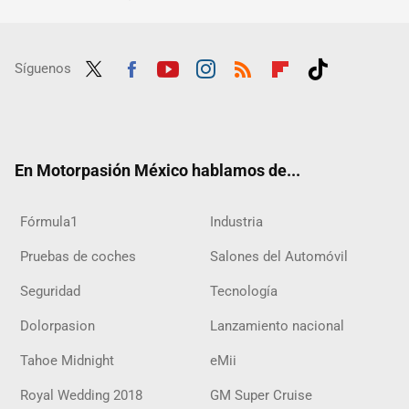
Síguenos
Twit
Fac
Yout
Inst
RSS
Flip
Tikt
ter
ebo
ube
agra
boar
ok
ok
m
d
En Motorpasión México hablamos de...
Fórmula1
Industria
Pruebas de coches
Salones del Automóvil
Seguridad
Tecnología
Dolorpasion
Lanzamiento nacional
Tahoe Midnight
eMii
Royal Wedding 2018
GM Super Cruise