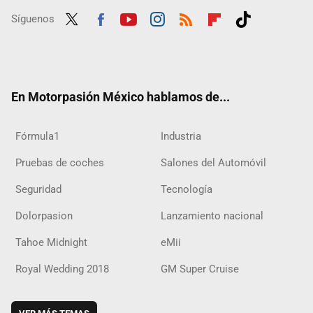
Síguenos
Twit
Fac
Yout
Inst
RSS
Flip
Tikt
ter
ebo
ube
agra
boar
ok
ok
m
d
En Motorpasión México hablamos de...
Fórmula1
Industria
Pruebas de coches
Salones del Automóvil
Seguridad
Tecnología
Dolorpasion
Lanzamiento nacional
Tahoe Midnight
eMii
Royal Wedding 2018
GM Super Cruise