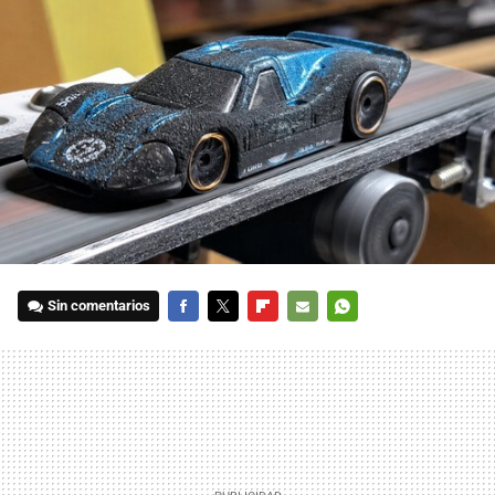
Sin comentarios
FACEBOOK
TWITTER
FLIPBOARD
E-
WHATSAPP
MAIL