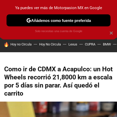
Ya puedes ver más de Motorpasion MX en Google
PRUEBAS
INDUSTRIA
HOY NO CIRCULA
LANZAMIEN
Añádenos como fuente preferida
Solo necesitas una cuenta de Google
×
HOY SE HABLA DE
Hoy no Circula
Hoy No Circula
Lexus
CUPRA
BMW
Como ir de CDMX a Acapulco: un Hot
Wheels recorrió 21,8000 km a escala
por 5 días sin parar. Así quedó el
carrito