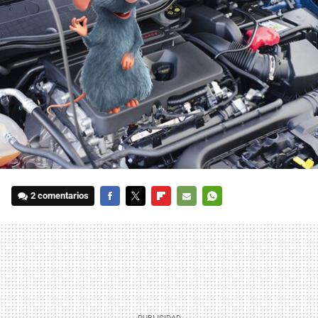
2 comentarios
FACEBOOK
TWITTER
FLIPBOARD
E-
WHATSAPP
MAIL