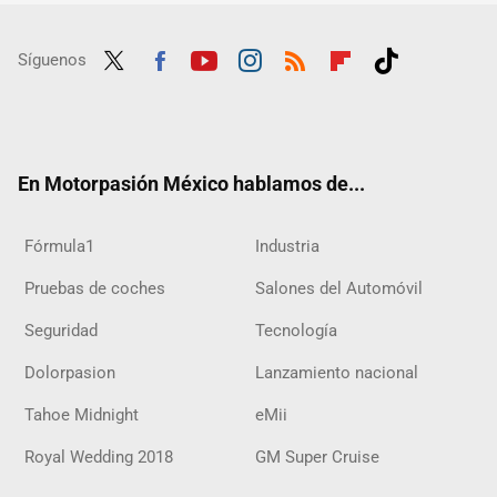
Síguenos
Twit
Fac
Yout
Inst
RSS
Flip
Tikt
ter
ebo
ube
agra
boar
ok
ok
m
d
En Motorpasión México hablamos de...
Fórmula1
Industria
Pruebas de coches
Salones del Automóvil
Seguridad
Tecnología
Dolorpasion
Lanzamiento nacional
Tahoe Midnight
eMii
Royal Wedding 2018
GM Super Cruise