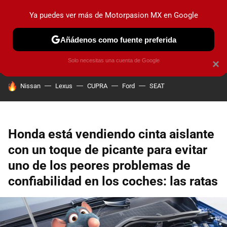
Ya puedes ver más de Motorpasion MX en Google
PRUEBAS
INDUSTRIA
HOY NO CIRCULA
LANZAMIEN
Añádenos como fuente preferida
Solo necesitas una cuenta de Google
×
HOY SE HABLA DE
Nissan
Lexus
CUPRA
Ford
SEAT
Honda está vendiendo cinta aislante
con un toque de picante para evitar
uno de los peores problemas de
confiabilidad en los coches: las ratas