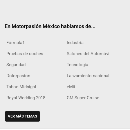
Twit
Fac
Yout
Inst
RSS
Flip
Tikt
ter
ebo
ube
agra
boar
ok
ok
m
d
En Motorpasión México hablamos de...
Fórmula1
Industria
Pruebas de coches
Salones del Automóvil
Seguridad
Tecnología
Dolorpasion
Lanzamiento nacional
Tahoe Midnight
eMii
Royal Wedding 2018
GM Super Cruise
VER MÁS TEMAS