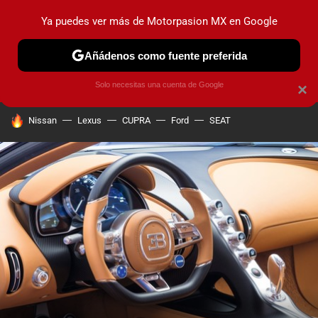
Ya puedes ver más de Motorpasion MX en Google
PRUEBAS
INDUSTRIA
HOY NO CIRCULA
LANZAMIEN
Añádenos como fuente preferida
Solo necesitas una cuenta de Google
×
HOY SE HABLA DE
Nissan
Lexus
CUPRA
Ford
SEAT