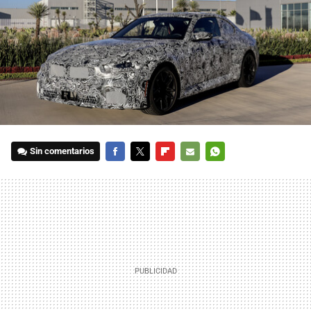
Sin comentarios
FACEBOOK
TWITTER
FLIPBOARD
E-
WHATSAPP
MAIL