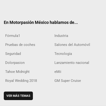
Twit
Fac
Yout
Inst
RSS
Flip
Tikt
ter
ebo
ube
agra
boar
ok
ok
m
d
En Motorpasión México hablamos de...
Fórmula1
Industria
Pruebas de coches
Salones del Automóvil
Seguridad
Tecnología
Dolorpasion
Lanzamiento nacional
Tahoe Midnight
eMii
Royal Wedding 2018
GM Super Cruise
VER MÁS TEMAS