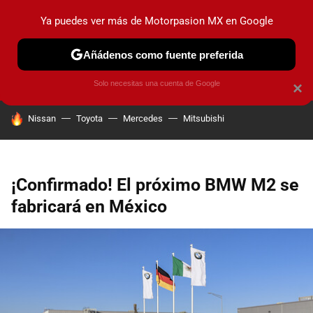
Ya puedes ver más de Motorpasion MX en Google
PRUEBAS
INDUSTRIA
HOY NO CIRCULA
LANZAMIEN
Añádenos como fuente preferida
Solo necesitas una cuenta de Google
×
HOY SE HABLA DE
Nissan
Toyota
Mercedes
Mitsubishi
¡Confirmado! El próximo BMW M2 se
fabricará en México