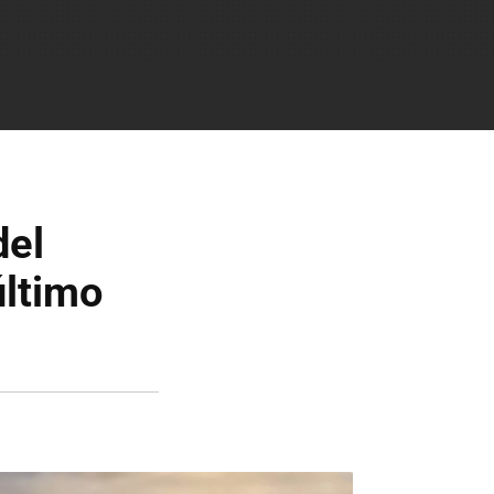
del
último