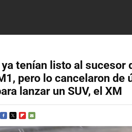
a tenían listo al sucesor 
M1, pero lo cancelaron de 
ara lanzar un SUV, el XM
FACEBOOK
TWITTER
FLIPBOARD
E-
MAIL