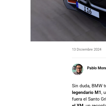
13 Diciembre 2024
Pablo Mon
Sin duda, BMW t
legendario M1
, 
fuera el Santo G
el XM
, un record