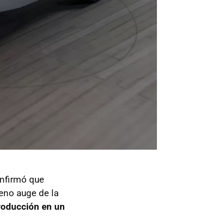
onfirmó que
leno auge de la
producción en un