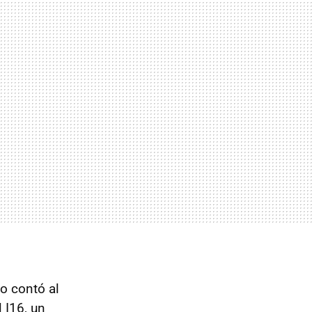
lo contó al
 I16, un