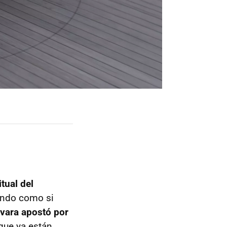
tual del
ando como si
ávara apostó por
 que ya están